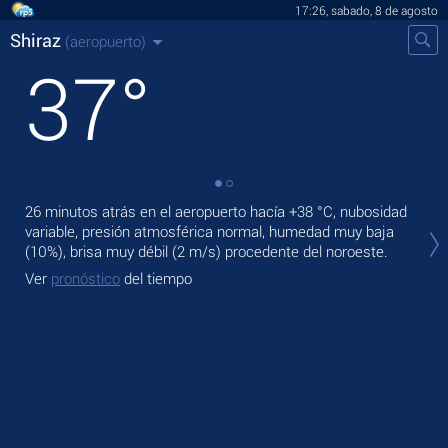
17:26, sabado, 8 de agosto
Shiraz
(aeropuerto)
37
°
26 minutos atrás en el aeropuerto hacía
+38 °C
, nubosidad
En 
variable, presión atmosférica normal, humedad muy baja
prec
(10%), brisa muy débil
(2 m/s)
procedente del noroeste.
Ma
Ver
pronóstico
del tiempo
Ve