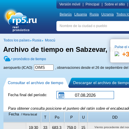
Versión móvil
|
Principal
|
Sobre el sitio
|
Belarús
Lituania
Rusia
Ucrania
Todos l
Todos los países
Rusia
Moscú
Pulse el 
Archivo de tiempo en Sabzevar, MET
+
pronóstico de tiempo
aeropuerto (ICAO)
, observaciones desde el 26 de septiembre del
Consultar el archivo de tiempo
Descargar el archivo de tiemp
Fecha final del período:
Para obtener consulta posicione el puntero del ratón sobre el encabeza
Fecha
/ Hora local
T
Po
P
U
DD
19:30
33
683.3
759.0
15
Viento procedente del no