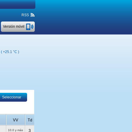
RSS
Versión móvil
 (
+25.1 °C
)
Seleccionar
VV
Td
10.0 y más
3