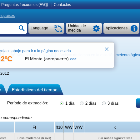
Preguntas frecuentes (FAQ)
|
Contactos
os países
Unidad de
Language
Aplicaciones
medida
enlace abajo para ir a la página necesaria:
AR
Ver en mapa
Archivo de tiempo en la estación meteorológica
32ºC
El Monte (aeropuerto)
>>>
 2012
o
Estadísticas del tiempo
Período de extracción:
1 día
2 días
3 días
do correspondiente
Ff
ff10
WW
W'W'
c
reste
Brisa moderada
(6 m/s)
Sin nubes significativas