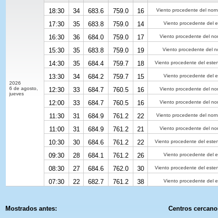
18:30
34
683.6
759.0
16
Viento procedente del norn
17:30
35
683.8
759.0
14
Viento procedente del e
16:30
36
684.0
759.0
17
Viento procedente del no
15:30
35
683.8
759.0
19
Viento procedente del n
14:30
35
684.4
759.7
18
Viento procedente del este
13:30
34
684.2
759.7
15
Viento procedente del e
2026
6 de agosto,
12:30
33
684.7
760.5
16
Viento procedente del no
jueves
12:00
33
684.7
760.5
16
Viento procedente del no
11:30
31
684.9
761.2
22
Viento procedente del norn
11:00
31
684.9
761.2
21
Viento procedente del no
10:30
30
684.6
761.2
22
Viento procedente del este
09:30
28
684.1
761.2
26
Viento procedente del e
08:30
27
684.6
762.0
30
Viento procedente del este
07:30
22
682.7
761.2
38
Viento procedente del e
Mostrados antes:
Centros cercano