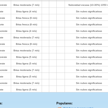
oreste
Brisa moderada
(7 m/s)
Nubosidad escasa (10-30%)
1050 
ste
Brisa ligera
(4 m/s)
Sin nubes significativas
reste
Brisa fresca
(9 m/s)
Sin nubes significativas
orte
Brisa fresca
(8 m/s)
Sin nubes significativas
noreste
Brisa ligera
(4 m/s)
Sin nubes significativas
ste
Brisa moderada
(7 m/s)
Sin nubes significativas
reste
Brisa fresca
(8 m/s)
Sin nubes significativas
reste
Brisa moderada
(7 m/s)
Sin nubes significativas
oreste
Brisa ligera
(5 m/s)
Sin nubes significativas
reste
Brisa ligera
(5 m/s)
Sin nubes significativas
noreste
Brisa moderada
(7 m/s)
Sin nubes significativas
ste
Brisa ligera
(5 m/s)
Sin nubes significativas
noreste
Brisa moderada
(7 m/s)
Sin nubes significativas
ste
Brisa ligera
(5 m/s)
Sin nubes significativas
s:
Populares: