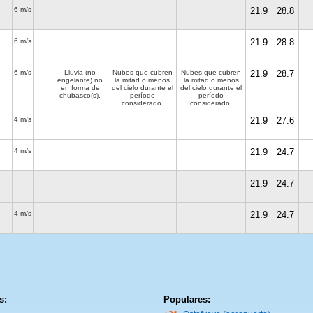
6 m/s
21.9
28.8
6 m/s
21.9
28.8
6 m/s
Lluvia (no
Nubes que cubren
Nubes que cubren
21.9
28.7
engelante) no
la mitad o menos
la mitad o menos
en forma de
del cielo durante el
del cielo durante el
chubasco(s).
período
período
considerado.
considerado.
4 m/s
21.9
27.6
4 m/s
21.9
24.7
21.9
24.7
4 m/s
21.9
24.7
s:
Populares: