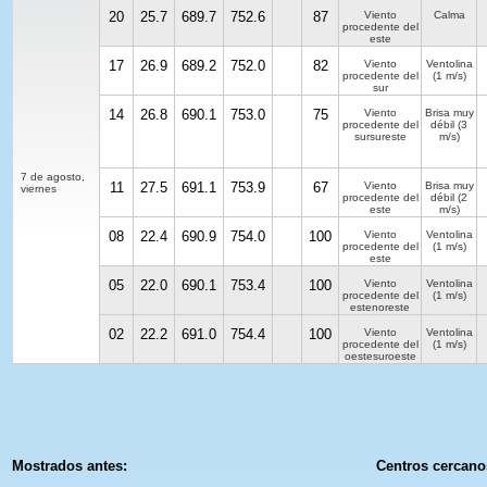
20
25.7
689.7
752.6
87
Viento
Calma
procedente del
este
17
26.9
689.2
752.0
82
Viento
Ventolina
procedente del
(1 m/s)
sur
14
26.8
690.1
753.0
75
Viento
Brisa muy
procedente del
débil
(3
sursureste
m/s)
7 de agosto,
11
27.5
691.1
753.9
67
Viento
Brisa muy
viernes
procedente del
débil
(2
este
m/s)
08
22.4
690.9
754.0
100
Viento
Ventolina
procedente del
(1 m/s)
este
05
22.0
690.1
753.4
100
Viento
Ventolina
procedente del
(1 m/s)
estenoreste
02
22.2
691.0
754.4
100
Viento
Ventolina
procedente del
(1 m/s)
oestesuroeste
Mostrados antes:
Centros cercano