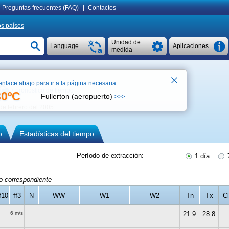
Preguntas frecuentes (FAQ)
|
Contactos
os países
Unidad de
Language
Aplicaciones
medida
enlace abajo para ir a la página necesaria:
pronóstico de tiempo
30ºC
Fullerton (aeropuerto)
>>>
de febrero del 2005
o
Estadísticas del tiempo
Período de extracción:
1 día
7
do correspondiente
f10
ff3
N
WW
W1
W2
Tn
Tx
Cl
6 m/s
21.9
28.8