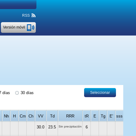
RSS
Versión móvil
 días
30 días
Seleccionar
Nh
H
Cm
Ch
VV
Td
RRR
tR
E
Tg
E'
sss
30.0
23.5
Sin precipitación
6