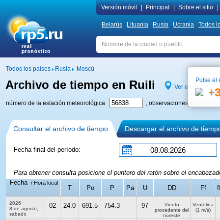
Versión móvil
|
Principal
|
Sobre el sitio
|
Belarús
Lituania
Rusia
Ucrania
Todos l
Todos los países
Rusia
Moscú
Pulse el 
Archivo de tiempo en Ruili
Ver en mapa
+
número de la estación meteorológica
, observaciones desde el 1 
Consultar el archivo de tiempo
Descargar el archivo de tiemp
Fecha final del período:
Para obtener consulta posicione el puntero del ratón sobre el encabeza
Fecha
/ Hora local
T
Po
P
Pa
U
DD
Ff
f
2026
02
24.0
691.5
754.3
97
Viento
Ventolina
8 de agosto,
procedente del
(1 m/s)
sabado
noreste