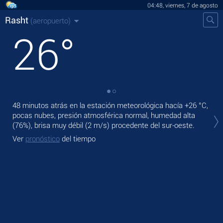
04:48, viernes, 7 de agosto
Rasht
(aeropuerto)
26
°
48 minutos atrás en la estación meteorológica hacía
+26 °C
,
En 
pocas nubes, presión atmosférica normal, humedad alta
lige
(76%), brisa muy débil
(2 m/s)
procedente del sur-oeste.
Ma
Ver
pronóstico
del tiempo
Ve