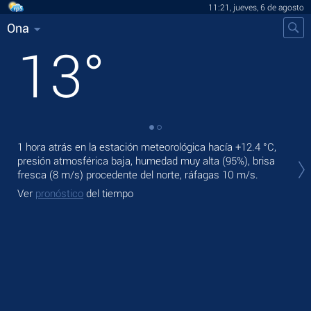
11:21, jueves, 6 de agosto
Ona
13
°
1 hora atrás en la estación meteorológica hacía
+12.4 °C
,
En 
presión atmosférica baja, humedad muy alta (95%), brisa
mod
fresca
(8 m/s)
procedente del norte
, ráfagas 10 m/s
.
Ma
Ver
pronóstico
del tiempo
Ve