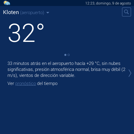
12:23, domingo, 9 de agosto
Kloten
(aeropuerto)
32
°
33 minutos atrás en el aeropuerto hacía
+29 °C
, sin nubes
En 
significativas, presión atmosférica normal, brisa muy débil
(2
pre
m/s)
, vientos de dirección variable.
Ma
Ver
pronóstico
del tiempo
Ve