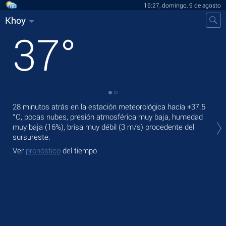
16:27, domingo, 9 de agosto
Khoy
37
°
28 minutos atrás en la estación meteorológica hacía
+37.5
En 
°C
, pocas nubes, presión atmosférica muy baja, humedad
bris
muy baja (16%), brisa muy débil
(3 m/s)
procedente del
Ma
sursureste.
Ve
Ver
pronóstico
del tiempo