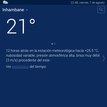
22:48, viernes, 7 de agosto
Inhambane
21
°
12 horas atrás en la estación meteorológica hacía
+25.5 °C
,
En 
nubosidad variable, presión atmosférica alta, brisa muy débil
bri
(3 m/s)
procedente del este.
Ma
Ver
pronóstico
del tiempo
Ve