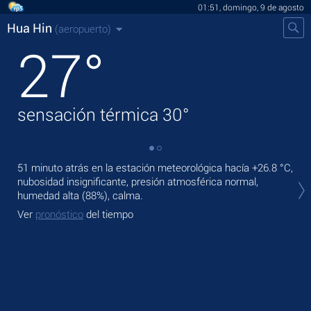
01:51, domingo, 9 de agosto
Hua Hin
(aeropuerto)
27
°
sensación térmica
30
°
51 minuto atrás en la estación meteorológica hacía
+26.8 °C
,
En 
nubosidad insignificante, presión atmosférica normal,
lige
humedad alta (88%), calma.
Ma
Ver
pronóstico
del tiempo
Ve