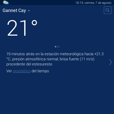
18:19, viernes, 7 de agosto
Gannet Cay
21
°
19 minutos atrás en la estación meteorológica hacía
+21.3
En 
°C
, presión atmosférica normal, brisa fuerte
(11 m/s)
bri
procedente del estesureste.
Ma
Ver
pronóstico
del tiempo
Ve