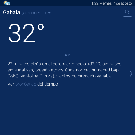
11:22, viernes, 7 de agosto
Gabala
(aeropuerto)
32
°
22 minutos atrás en el aeropuerto hacía
+32 °C
, sin nubes
En 
significativas, presión atmosférica normal, humedad baja
prec
(29%), ventolina
(1 m/s)
, vientos de dirección variable.
Ma
Ver
pronóstico
del tiempo
Ve