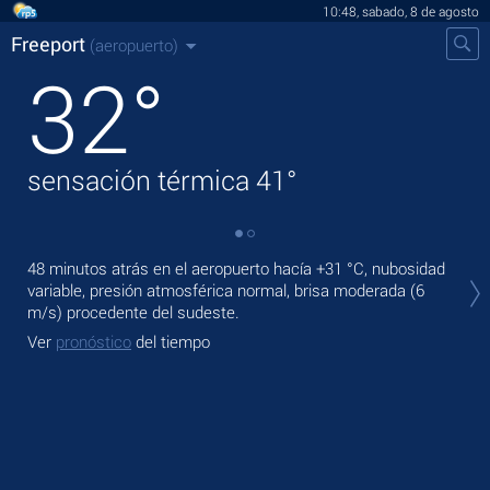
10:48, sabado, 8 de agosto
Freeport
(aeropuerto)
32
°
sensación térmica
41
°
En 
48 minutos atrás en el aeropuerto hacía
+31 °C
, nubosidad
lige
variable, presión atmosférica normal, brisa moderada
(6
m/s)
procedente del sudeste.
Ma
Ver
pronóstico
del tiempo
Ve