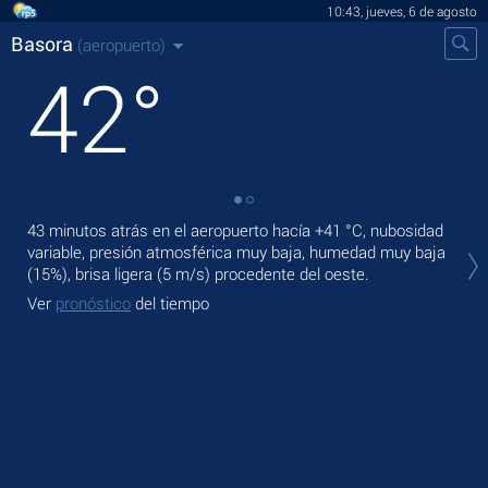
10:43, jueves, 6 de agosto
Basora
(aeropuerto)
42
°
43 minutos atrás en el aeropuerto hacía
+41 °C
, nubosidad
En 
variable, presión atmosférica muy baja, humedad muy baja
pre
(15%), brisa ligera
(5 m/s)
procedente del oeste.
Ma
Ver
pronóstico
del tiempo
Ve