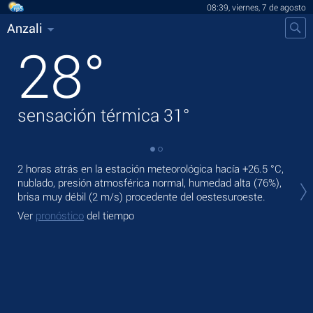
08:39, viernes, 7 de agosto
Anzali
28
°
sensación térmica
31
°
2 horas atrás en la estación meteorológica hacía
+26.5 °C
,
En 
nublado, presión atmosférica normal, humedad alta (76%),
lige
brisa muy débil
(2 m/s)
procedente del oestesuroeste.
Ma
Ver
pronóstico
del tiempo
Ve