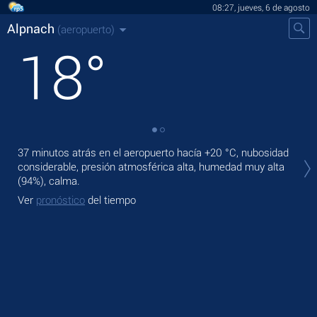
08:27, jueves, 6 de agosto
Alpnach
(aeropuerto)
18
°
En 
37 minutos atrás en el aeropuerto hacía
+20 °C
, nubosidad
pre
considerable, presión atmosférica alta, humedad muy alta
(94%), calma.
Ma
Ver
pronóstico
del tiempo
Ve