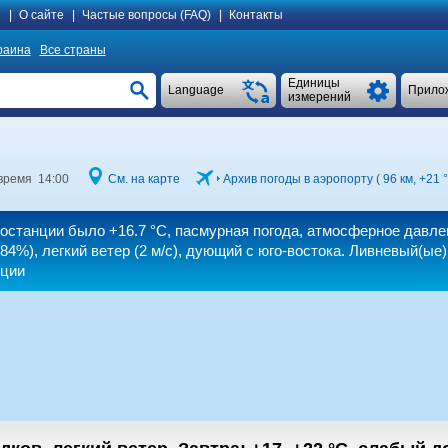
я
|
О сайте
|
Частые вопросы (FAQ)
|
Контакты
раина
Все страны
Единицы
Language
Прило
измерений
время 14:00
См. на карте
Архив погоды в аэропорту ( 96 км,
+21 
теостанции было
+16.7 °C
, пасмурная погода, атмосферное давле
84%), легкий ветер
(2 м/с)
, дующий с юго-востока. Ливневый(ые)
нции