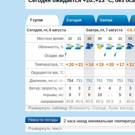
Сегодня ожидается
+20..+23
°C
,
без оса
7 суток
Сегодня
Завтра
Сегодня, чт, 6 августа
Завтра, пт, 7 августа
Сб, 
Местное время
15
21
03
09
15
21
03
Облачность
,
%
Осадки, мм
+
20
+
21
+
14
+
19
+
20
+
17
+
12
Температура
,
°C
Ощущается как
,
°C
Давление
,
мм рт. ст.
754
751
752
751
750
751
752
Ветер: скорость,
м/с
3
3
2
4
4
2
3
порывы,
м/с
9
7
6
10
14
5
6
направление
Ю-В
Ю-З
Ю-З
Ю-З
Ю-З
З
Ю-З
Развернуть таблицу
(Влажность. Солнце, Луна: восход,
Новости погоды
2 часа назад минимальная температу
Развернуть текст