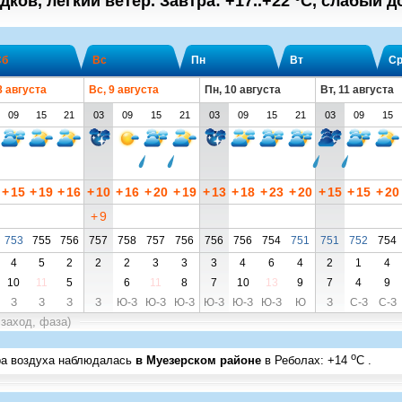
дков, легкий ветер.
Завтра:
+17..+22
°C
,
cлабый до
Сб
Вс
Пн
Вт
С
8 августа
Вс, 9 августа
Пн, 10 августа
Вт, 11 августа
09
15
21
03
09
15
21
03
09
15
21
03
09
15
+
15
+
19
+
16
+
10
+
16
+
20
+
19
+
13
+
18
+
23
+
20
+
15
+
15
+
20
+
9
753
755
756
757
758
757
756
756
756
754
751
751
752
754
4
5
2
2
2
3
3
3
4
6
4
2
1
4
10
11
5
6
11
8
7
10
13
9
7
4
9
З
З
З
З
Ю-З
Ю-З
Ю-З
Ю-З
Ю-З
Ю-З
Ю
З
С-З
С-З
 заход, фаза)
o
ра воздуха наблюдалась
в Муезерском районе
в Реболах
:
+14
C
.