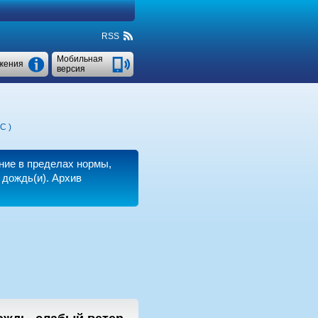
RSS
Мобильная
жения
версия
°C
)
ние в пределах нормы,
 дождь(и). Архив