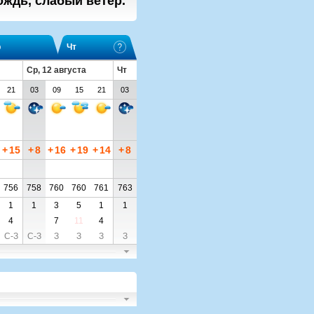
ждь, слабый ветер.
р
Чт
Ср, 12 августа
Чт
21
03
09
15
21
03
+
15
+
8
+
16
+
19
+
14
+
8
756
758
760
760
761
763
1
1
3
5
1
1
4
7
11
4
С-З
С-З
З
З
З
З