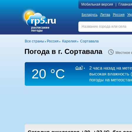
Мобильная версия
|
Главна
Беларусь
Литва
Россия
Ук
Все страны
Россия
Карелия
Сортавала
Погода в г. Сортавала
Местное 
2 часа назад на ме
20 °C
высокая влажность (
погоды на метеоста