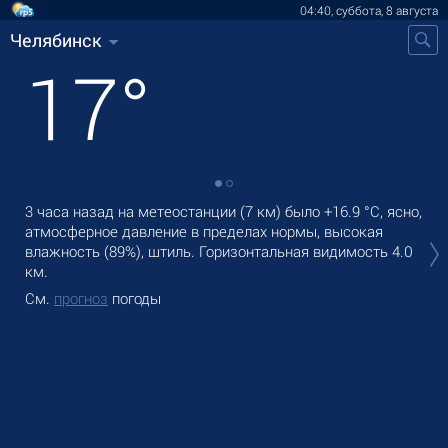
04:40, суббота, 8 августа
Челябинск
17
°
3 часа назад на метеостанции (7 км) было
+16.9 °C
, ясно,
В Ч
атмосферное давление в пределах нормы, высокая
оса
влажность (89%), штиль.
Горизонтальная видимость 4.0
Зав
км.
См
См.
прогноз
погоды