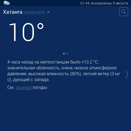
01:44, воскресенье, 9 августа
Хатанга
(аэропорт)
10
°
4 часа назад на метеостанции было
+13.2 °C
,
В Х
значительная облачность, очень низкое атмосферное
cла
давление, высокая влажность (80%), легкий ветер
(3 м/
Зав
с)
, дующий с запада.
См
См.
прогноз
погоды