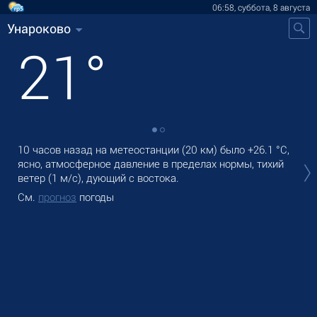
06:58, суббота, 8 августа
Унароково
21
°
10 часов назад на метеостанции (20 км) было
+26.1 °C
,
В У
ясно, атмосферное давление в пределах нормы, тихий
дож
ветер
(1 м/с)
, дующий с востока.
Зав
См.
прогноз
погоды
См