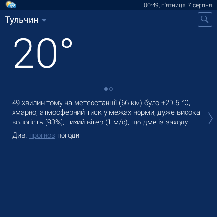
00:49, п'ятниця, 7 серпня
Тульчин
20
°
49 хвилин тому на метеостанції (66 км) було
+20.5 °C
,
В Т
хмарно, атмосферний тиск у межах норми, дуже висока
дощ
вологість (93%), тихий вітер
(1 м/с)
, що дме із заходу.
Зав
Див.
прогноз
погоди
Ди