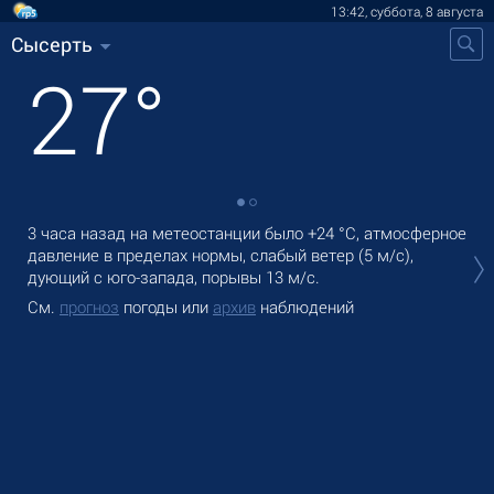
13:42, суббота, 8 августа
Сысерть
27
°
3 часа назад на метеостанции было
+24 °C
, атмосферное
В С
давление в пределах нормы, слабый ветер
(5 м/с)
,
оса
дующий с юго-запада
, порывы 13 м/с
.
Зав
См.
прогноз
погоды или
архив
наблюдений
См