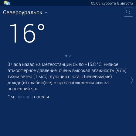
05:08, суббота, 8 августа
Североуральск
16
°
3 часа назад на метеостанции было
+15.8 °C
, низкое
В С
атмосферное давление, очень высокая влажность (97%),
cла
тихий ветер
(1 м/с)
, дующий с юга. Ливневый(ые)
Зав
дождь(и) слабый(ые) в срок наблюдения или за
См
последний час.
См.
прогноз
погоды