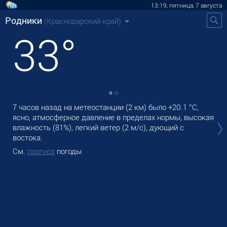
13:19, пятница, 7 августа
Родники
(Краснодарский край)
33
°
7 часов назад на метеостанции (2 км) было
+20.1 °C
,
В Р
ясно, атмосферное давление в пределах нормы, высокая
оса
влажность (81%), легкий ветер
(2 м/с)
, дующий с
Зав
востока.
См
См.
прогноз
погоды