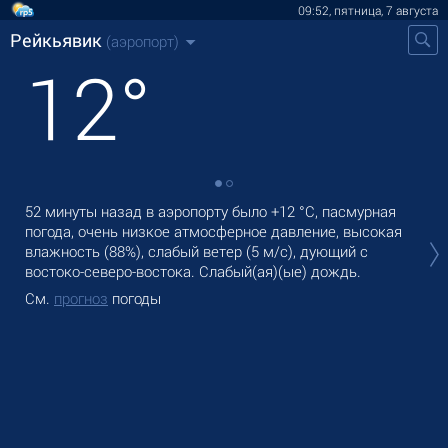
09:52, пятница, 7 августа
Рейкьявик
(аэропорт)
12
°
52 минуты назад в аэропорту было
+12 °C
, пасмурная
В Р
погода, очень низкое атмосферное давление, высокая
cла
влажность (88%), слабый ветер
(5 м/с)
, дующий с
Зав
востоко-северо-востока. Слабый(ая)(ые) дождь.
См
См.
прогноз
погоды