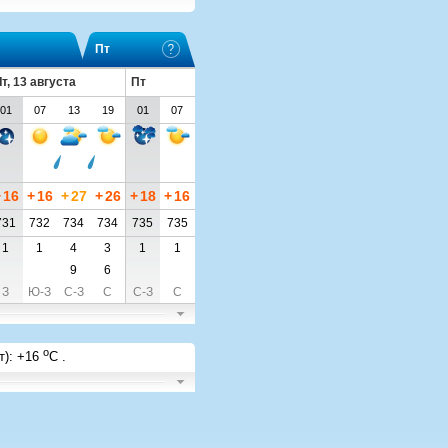
Пт
т, 13 августа
Пт
01
07
13
19
01
07
+
16
+
16
+
27
+
26
+
18
+
16
731
732
734
734
735
735
1
1
4
3
1
1
9
6
З
Ю-З
С-З
С
С-З
С
o
т)
:
+16
C
.