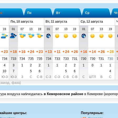
Вс
Пн
Вт
Ср
Чт
Пн, 10 августа
Вт, 11 августа
Ср, 12 августа
Ч
19
01
07
13
19
01
07
13
19
01
07
13
19
+
23
+
18
+
16
+
24
+
23
+
13
+
11
+
24
+
26
+
16
+
14
+
26
+
28
734
733
734
735
735
734
733
733
731
730
730
731
730
4
3
1
2
2
1
1
2
2
1
0
1
1
10
7
5
6
5
6
4
Ю-З
Ю-З
З
С
С-В
С-З
С-З
С-В
С-В
С
ШТЛ
В
С
 заход, фаза)
тура воздуха наблюдалась
в Кемеровском районе
в Кемерове (аэропор
жайшие центры:
Популярные: