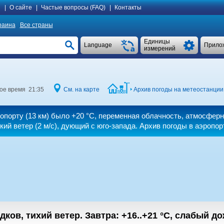
я
|
О сайте
|
Частые вопросы (FAQ)
|
Контакты
раина
Все страны
Единицы
Language
Прило
измерений
ое время 21:35
См. на карте
Архив погоды на метеостанции 
ропорту (13 км) было
+20 °C
, переменная облачность, атмосферн
кий ветер
(2 м/с)
, дующий с юго-запада. Архив погоды в аэропор
дков, тихий ветер.
Завтра:
+16..+21
°C
,
cлабый до