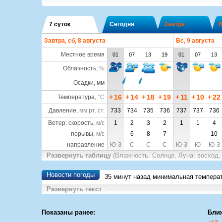
7 суток
Сегодня
Завтра
Завтра, сб, 8 августа
Вс, 9 августа
Местное время
01
07
13
19
01
07
13
Облачность
,
%
Осадки, мм
+
16
+
14
+
18
+
19
+
11
+
10
+
22
Температура
,
°C
Давление
,
мм рт. ст.
733
734
735
736
737
737
736
Ветер: скорость,
м/с
1
2
3
2
1
1
4
порывы,
м/с
6
8
7
10
направление
Ю-З
С
С
С
Ю-З
Ю
Ю-З
Развернуть таблицу
(Влажность. Солнце, Луна: восход,
Новости погоды
35 минут назад минимальная темпера
Развернуть текст
Показаны ранее:
Бли