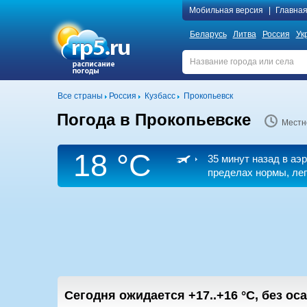
Мобильная версия
|
Главна
Беларусь
Литва
Россия
Ук
Все страны
Россия
Кузбасс
Прокопьевск
Погода в Прокопьевске
Местн
18 °C
35 минут назад в аэ
пределах нормы, лег
Сегодня ожидается
+17..+16
°C
,
без оса