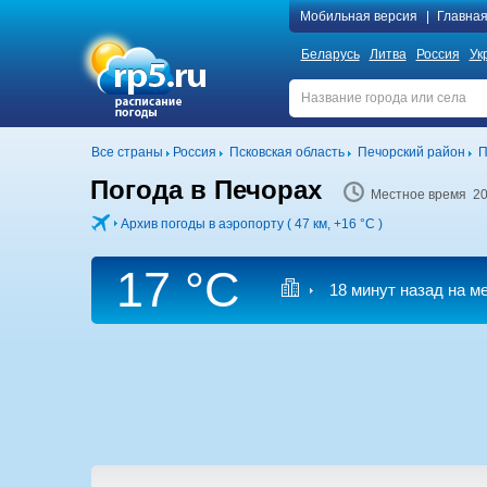
Мобильная версия
|
Главна
Беларусь
Литва
Россия
Ук
Все страны
Россия
Псковская область
Печорский район
П
Погода в Печорах
Местное время 20
Архив погоды в аэропорту ( 47 км,
+16 °C
)
17 °C
18 минут назад на м