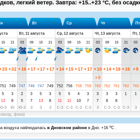
дков, легкий ветер.
Завтра:
+15..+23
°C
,
без осадк
Пн
Вт
Ср
Чт
Пт
густа
Вт, 11 августа
Ср, 12 августа
Чт, 13 августа
Пт, 
15
21
03
09
15
21
03
09
15
21
03
09
15
21
03
+
23
+
22
+
16
+
17
+
17
+
17
+
14
+
15
+
17
+
17
+
10
+
14
+
18
+
16
+
9
+
8
751
749
747
746
747
749
752
756
758
759
760
762
761
760
760
5
3
2
3
5
3
5
5
4
3
3
3
3
1
1
12
9
5
7
13
8
11
11
10
7
7
8
8
Ю-З
Ю
Ю-З
З
З
З
С-З
С-З
С-З
С-З
З
С-З
С-З
С-З
З
 заход, фаза)
o
ра воздуха наблюдалась
в Дновском районе
в Дно
:
+16
C
.