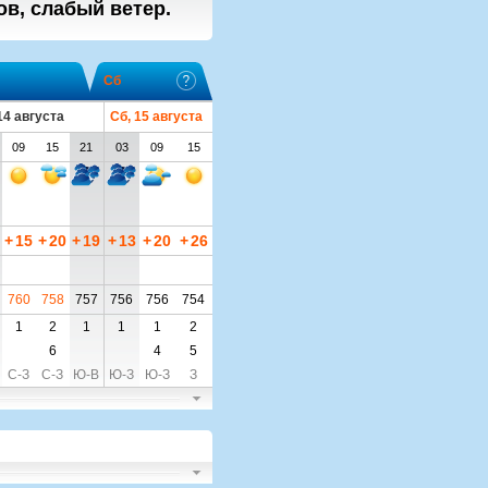
ов, слабый ветер.
Сб
14 августа
Сб, 15 августа
09
15
21
03
09
15
+
15
+
20
+
19
+
13
+
20
+
26
760
758
757
756
756
754
1
2
1
1
1
2
6
4
5
С-З
С-З
Ю-В
Ю-З
Ю-З
З