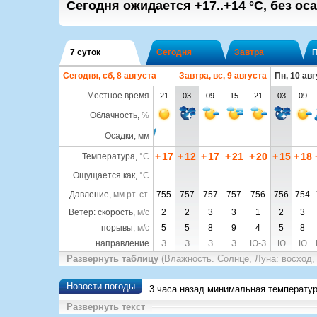
Сегодня ожидается
+17..+14
°C
,
без оса
7 суток
Сегодня
Завтра
Сегодня, сб, 8 августа
Завтра, вс, 9 августа
Пн, 10 ав
Местное время
21
03
09
15
21
03
09
Облачность
,
%
Осадки, мм
+
17
+
12
+
17
+
21
+
20
+
15
+
18
Температура
,
°C
Ощущается как
,
°C
Давление
,
мм рт. ст.
755
757
757
757
756
756
754
Ветер: скорость,
м/с
2
2
3
3
1
2
3
порывы,
м/с
5
5
8
9
4
5
8
направление
З
З
З
З
Ю-З
Ю
Ю
Развернуть таблицу
(Влажность. Солнце, Луна: восход,
Новости погоды
3 часа назад минимальная температу
Развернуть текст