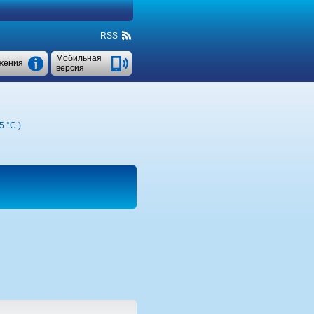
RSS
Мобильная
жения
версия
5 °C
)