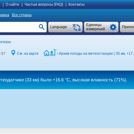
я
|
О сайте
|
Частые вопросы (FAQ)
|
Контакты
раина
Все страны
Единицы
Language
Прило
измерений
ечоры
:57
См. на карте
Архив погоды на метеостанции ( 35 км,
+17.
етеодатчике (33 км)
было
+16.6 °C
, высокая влажность (71%).