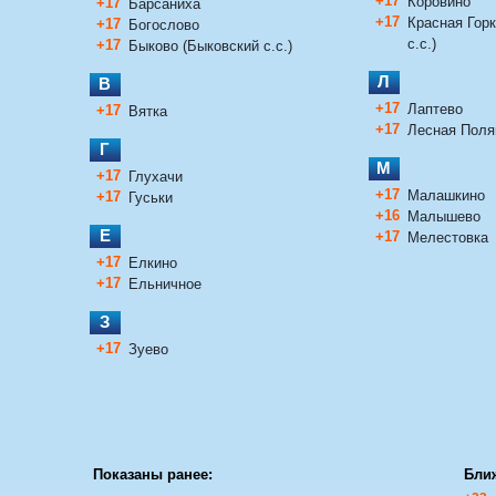
+17
Коровино
+17
Барсаниха
+17
Красная Горк
+17
Богослово
с.с.)
+17
Быково (Быковский с.с.)
Л
В
+17
Лаптево
+17
Вятка
+17
Лесная Поля
Г
М
+17
Глухачи
+17
Малашкино
+17
Гуськи
+16
Малышево
Е
+17
Мелестовка
+17
Елкино
+17
Ельничное
З
+17
Зуево
Показаны ранее:
Бли