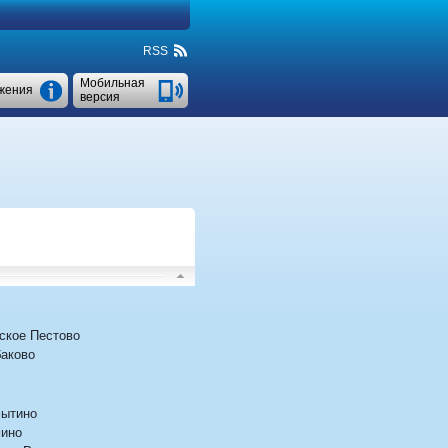
RSS
Мобильная
жения
версия
ское Пестово
аково
ытино
ино