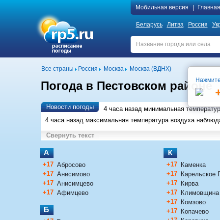
Мобильная версия
|
Главна
Беларусь
Литва
Россия
Ук
Все страны
Россия
Москва
Москва (ВДНХ)
Нажмите
Погода в Пестовском районе
Новости погоды
4 часа назад минимальная температу
4 часа назад максимальная температура воздуха наблю
Свернуть текст
А
К
+17
+17
Абросово
Каменка
+17
+17
Анисимово
Карельское 
+17
+17
Анисимцево
Кирва
+17
+17
Афимцево
Климовщина
+17
Комзово
Б
+17
Копачево