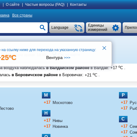
я
|
О сайте
|
Частые вопросы (FAQ)
|
Контакты
раина
Все страны
Единицы
Language
Прило
измерений
 на ссылку ниже для перехода на указанную страницу:
См. на карте
Местное время 18:48
+25ºC
Вентура
>>>
o
ра воздуха наблюдалась
в Валдайском районе
в Валдае
:
+17
C
.
o
далась
в Боровичском районе
в Боровичах
:
+21
C
.
М
Р
+17
+17
Москотово
Рус
+17
Пестово
Рыб
Н
С
+17
Нивы
+17
+17
Новинка
Сем
+17
Сом
О