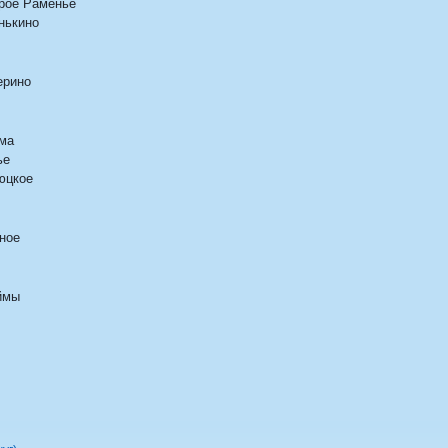
рое Раменье
нькино
ерино
ма
ье
юцкое
ное
ймы