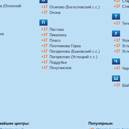
+17
Ста
а (Охонский
+17
Сти
+17
Осипово (Богословский с.с.)
+17
Охона
Т
П
+17
Тет
+17
Пестово
У
на
+17
Пикалиха
+17
+17
Плесо
Уло
+17
+17
Плотникова Горка
Уст
+17
+17
Погорелово (Быковский с.с.)
Уст
+17
Погорелово (Устюцкий с.с.)
Ч
+17
Поддубье
+17
Почугинское
+17
Чер
Ш
+17
Ша
жайшие центры:
Популярные: