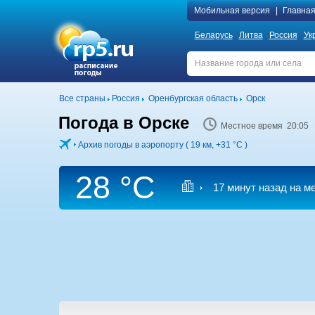
Мобильная версия
|
Главна
Беларусь
Литва
Россия
Ук
Все страны
Россия
Оренбургская область
Орск
Погода в Орске
Местное время 20:05
Архив погоды в аэропорту ( 19 км,
+31 °C
)
28 °C
17 минут назад на м