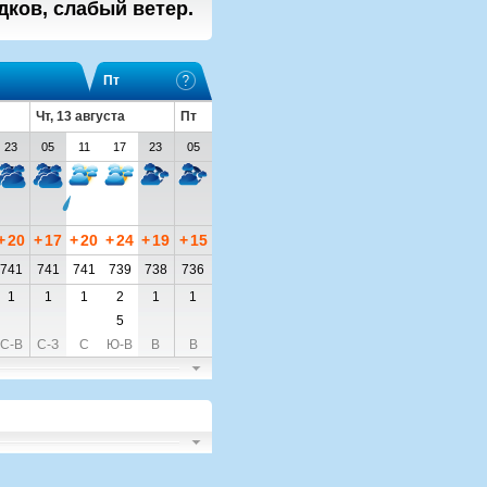
дков, слабый ветер.
Пт
Чт, 13 августа
Пт
23
05
11
17
23
05
+
20
+
17
+
20
+
24
+
19
+
15
741
741
741
739
738
736
1
1
1
2
1
1
5
С-В
С-З
С
Ю-В
В
В