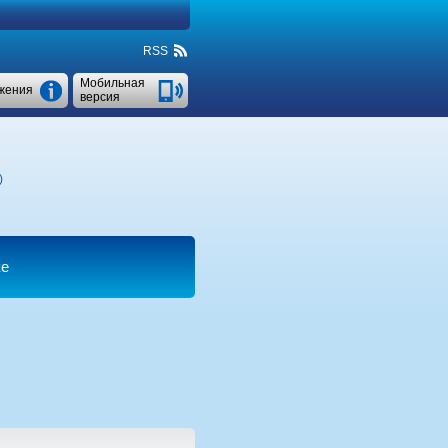
RSS
Мобильная
жения
версия
)
ке