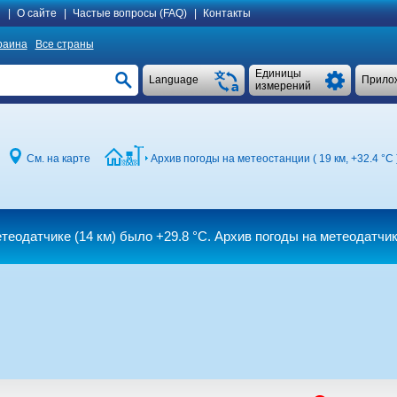
я
|
О сайте
|
Частые вопросы (FAQ)
|
Контакты
раина
Все страны
Единицы
Language
Прило
измерений
См. на карте
Архив погоды на метеостанции ( 19 км,
+32.4 °C
етеодатчике (14 км)
было
+29.8 °C
. Архив погоды на метеодатчи