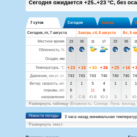
Сегодня ожидается
+25..+23
°C
,
без оса
7 суток
Сегодня
Завтра
Сегодня, пт, 7 августа
Завтра, сб, 8 августа
Вс, 9 а
Местное время
23
05
11
17
23
05
1
Облачность
,
%
Осадки, мм
+
23
+
16
+
30
+
36
+
25
+
16
+
Температура
,
°C
Давление
,
мм рт. ст.
743
743
743
740
740
740
74
Ветер: скорость,
м/с
2
1
5
4
1
1
1
порывы,
м/с
6
11
8
направление
В
С-В
Ю-В
Ю-З
З
З
Ю
Развернуть таблицу
(Влажность. Солнце, Луна: восход,
Новости погоды
3 часа назад минимальная температу
Развернуть текст