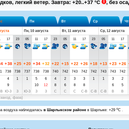
дков, легкий ветер.
Завтра:
+20..+37
°C
,
без оса
Вс
Пн
Вт
Ср
Чт
вгуста
Пн, 10 августа
Вт, 11 августа
Ср, 12 августа
1
17
23
05
11
17
23
05
11
17
23
05
11
17
34
+
38
+
25
+
20
+
34
+
32
+
22
+
15
+
22
+
26
+
18
+
13
+
23
+
26
1
738
738
737
738
738
740
742
743
742
742
743
743
742
4
1
1
5
6
4
2
3
3
1
1
3
2
9
10
12
8
6
8
8
6
5
-В
Ю-З
З
Ю-З
З
З
С
С
С
С-В
С-В
С-В
В
В
 заход, фаза)
o
ра воздуха наблюдалась
в Шарлыкском районе
в Шарлыке
:
+29
C
.