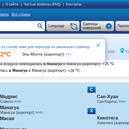
я
|
О сайте
|
Частые вопросы (FAQ)
|
Контакты
раина
Все страны
Единицы
Language
Прило
измерений
 на ссылку ниже для перехода на указанную страницу:
лённых пунктах
С
Местное время в Манагуа 5:03
22ºC
Эль-Монте (аэропорт)
>>>
o
ра воздуха наблюдалась
в Манагуа
в Манагуа (аэропорт)
:
+25
C
.
o
алась
в Манагуа
в Манагуа (аэропорт)
:
+26
C
.
С
Мадрис
Сан-Хуан
Сомото
>>>
Сан-Карлос
>>>
Манагуа
Х
Манагуа (аэропорт)
>>>
Хинотега
Масая
Хинотега (аэропор