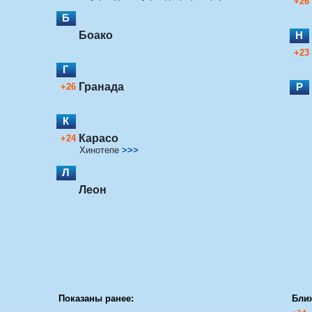
+26
Б
Боако
Н
+23
Г
Гранада
Р
+26
К
Карасо
+24
Хинотепе
>>>
Л
Леон
Показаны ранее:
Бли