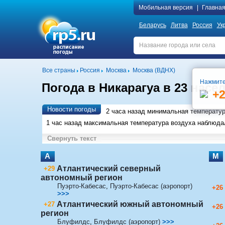
Мобильная версия
|
Главна
Беларусь
Литва
Россия
Ук
Все страны
Россия
Москва
Москва (ВДНХ)
Нажмите
Погода в Никарагуа в 23 насе
+
Новости погоды
2 часа назад минимальная температу
1 час назад максимальная температура воздуха наблюд
Свернуть текст
А
М
Атлантический северный
+29
автономный регион
Пуэрто-Кабесас
,
Пуэрто-Кабесас (аэропорт)
+26
>>>
Атлантический южный автономный
+27
+26
регион
Блуфилдс
,
Блуфилдс (аэропорт)
>>>