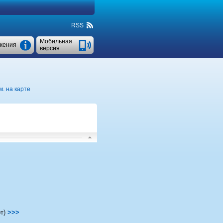
RSS
Мобильная
жения
версия
м. на карте
т)
>>>