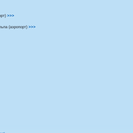
рт)
>>>
ьпа (аэропорт)
>>>