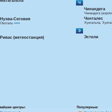
Матагальпа
Ч
Чинандега
Чинандега (аэропо
Чонталес
Нуэва-Сеговия
Хуигальпа
,
Хуигал
Окоталь
>>>
Э
Эстели
Ривас (метеостанция)
жайшие центры:
Популярные: