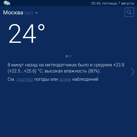
00:46, пятница, 7 августа
Москва
(юг)
24
°
8 минут назад на метеодатчиках
было
в среднем
+23.8
В М
(
+22.5
...
+25.6
)
°C
, высокая влажность (80%).
дож
См.
прогноз
погоды или
архив
наблюдений
Зав
См