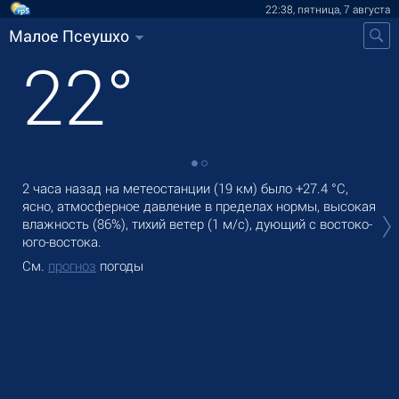
22:38, пятница, 7 августа
Малое Псеушхо
22
°
2 часа назад на метеостанции (19 км) было
+27.4 °C
,
В М
ясно, атмосферное давление в пределах нормы, высокая
оса
влажность (86%), тихий ветер
(1 м/с)
, дующий с востоко-
Зав
юго-востока.
См
См.
прогноз
погоды