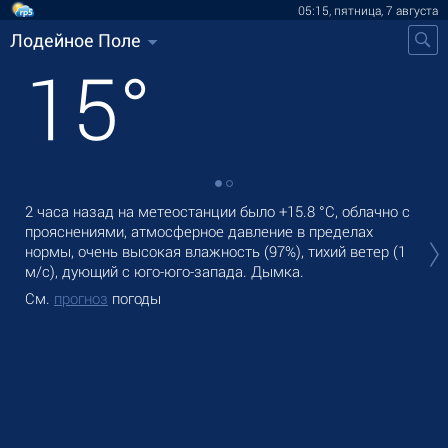
05:15, пятница, 7 августа
Лодейное Поле
15
°
2 часа назад на метеостанции было
+15.8 °C
, облачно с
В Л
прояснениями, атмосферное давление в пределах
оса
нормы, очень высокая влажность (97%), тихий ветер
(1
Зав
м/с)
, дующий с юго-юго-запада. Дымка.
См
См.
прогноз
погоды