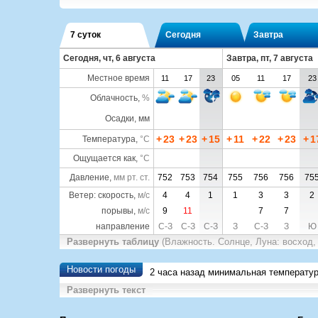
7 суток
Сегодня
Завтра
Сегодня, чт, 6 августа
Завтра, пт, 7 августа
Местное время
11
17
23
05
11
17
23
Облачность
,
%
Осадки, мм
+
23
+
23
+
15
+
11
+
22
+
23
+
1
Температура
,
°C
Ощущается как
,
°C
Давление
,
мм рт. ст.
752
753
754
755
756
756
75
Ветер: скорость,
м/с
4
4
1
1
3
3
2
порывы,
м/с
9
11
7
7
направление
С-З
С-З
С-З
З
С-З
З
Ю
Развернуть таблицу
(Влажность. Солнце, Луна: восход,
Новости погоды
2 часа назад минимальная температу
Развернуть текст