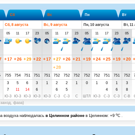
Сб
Вс
Пн
Вт
Сб, 8 августа
Вс, 9 августа
Пн, 10 августа
Вт, 11
05
11
17
23
05
11
17
23
05
11
17
23
05
7
+
17
+
26
+
29
+
22
+
17
+
27
+
26
+
21
+
19
+
24
+
25
+
19
+
20
+
28
5
755
754
751
751
751
752
752
752
752
752
751
751
752
3
5
6
3
1
2
2
1
0
1
0
1
3
7
11
14
6
6
5
4
6
8
Ю-З
Ю-З
Ю-З
Ю-З
Ю-З
С-З
С-З
С
ШТЛ
Ю-З
С-З
С-З
С-В
 заход, фаза)
o
ра воздуха наблюдалась
в Целинном районе
в Целинном
:
+9
C
.