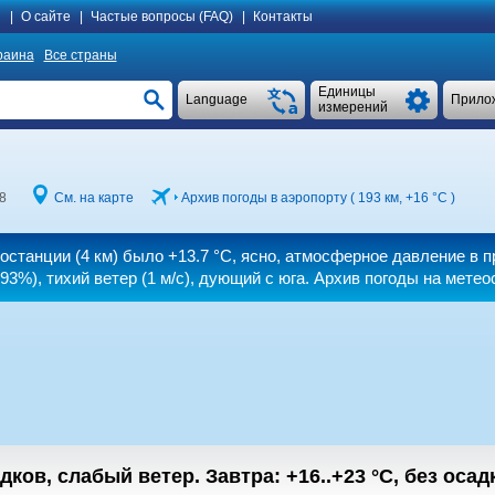
я
|
О сайте
|
Частые вопросы (FAQ)
|
Контакты
раина
Все страны
Единицы
Language
Прило
измерений
8
См. на карте
Архив погоды в аэропорту ( 193 км,
+16 °C
)
еостанции (4 км) было
+13.7 °C
, ясно, атмосферное давление в 
93%), тихий ветер
(1 м/с)
, дующий с юга. Архив погоды на метео
адков, слабый ветер.
Завтра:
+16..+23
°C
,
без осад