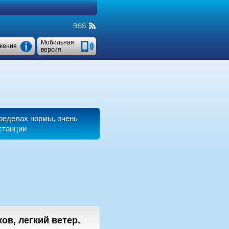
RSS
Мобильная
жения
версия
пределах нормы, очень
станции
ков, легкий ветер.