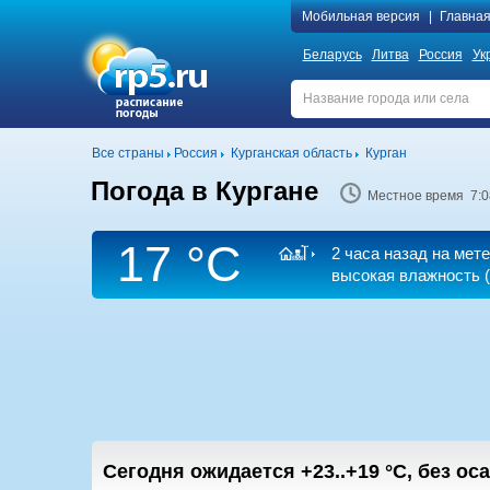
Мобильная версия
|
Главна
Беларусь
Литва
Россия
Ук
Все страны
Россия
Курганская область
Курган
Погода в Кургане
Местное время 7:0
17 °C
2 часа назад на мет
высокая влажность (
Сегодня ожидается
+23..+19
°C
,
без ос