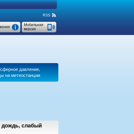
RSS
Мобильная
жения
версия
осферное давление,
ды на метеостанции
 дождь, слабый