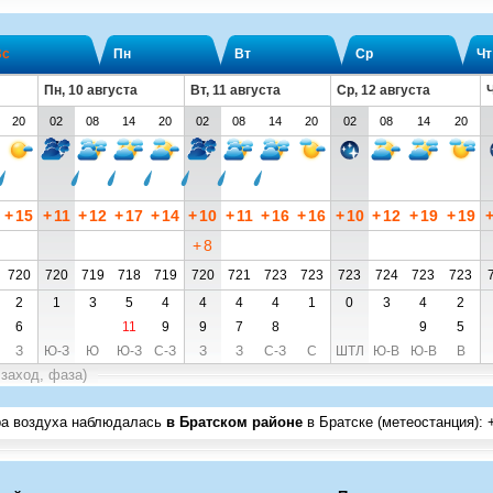
Вс
Пн
Вт
Ср
Чт
Пн, 10 августа
Вт, 11 августа
Ср, 12 августа
Ч
20
02
08
14
20
02
08
14
20
02
08
14
20
+
15
+
11
+
12
+
17
+
14
+
10
+
11
+
16
+
16
+
10
+
12
+
19
+
19
+
8
720
720
719
718
719
720
721
723
723
723
724
723
723
2
1
3
5
4
4
4
4
1
0
3
4
2
6
11
9
9
7
8
9
5
З
Ю-З
Ю
Ю-З
С-З
З
З
С-З
С
ШТЛ
Ю-В
Ю-В
В
 заход, фаза)
ра воздуха наблюдалась
в Братском районе
в Братске (метеостанция)
: