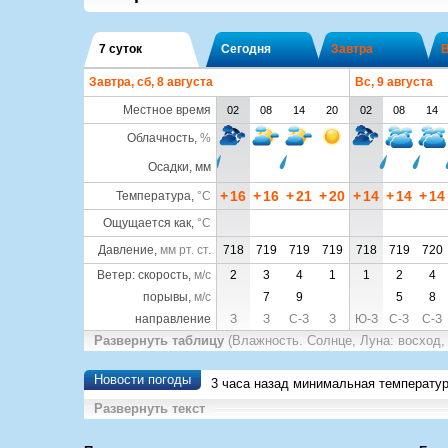
7 суток
Сегодня
Завтра
Завтра, сб, 8 августа
Вс, 9 августа
Местное время
02
08
14
20
02
08
14
Облачность
,
%
Осадки, мм
+
16
+
16
+
21
+
20
+
14
+
14
+
14
Температура
,
°C
Ощущается как
,
°C
Давление
,
мм рт. ст.
718
719
719
719
718
719
720
Ветер: скорость,
м/с
2
3
4
1
1
2
4
порывы,
м/с
7
9
5
8
направление
З
З
С-З
З
Ю-З
С-З
С-З
Развернуть таблицу
(Влажность. Солнце, Луна: восход,
Новости погоды
3 часа назад минимальная температу
Развернуть текст