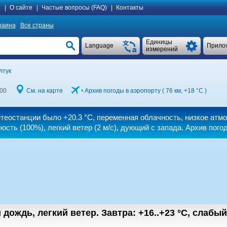
я
|
О сайте
|
Частые вопросы (FAQ)
|
Контакты
раина
Все страны
Единицы
Language
Прило
измерений
лтук
00
См. на карте
Архив погоды в аэропорту ( 76 км,
+18 °C
)
метеостанции было
+20.3 °C
, переменная облачность, низкое атм
ость (100%), легкий ветер
(2 м/с)
, дующий с запада. Архив пого
 дождь, легкий ветер.
Завтра:
+16..+23
°C
,
cлабый