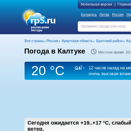
Мобильная версия
|
Главна
Беларусь
Литва
Россия
Ук
Все страны
Россия
Иркутская область
Братский район
Ка
Погода в Калтуке
Местное время 20:
20 °C
12 часов назад на 
очень высокая влажн
Сегодня ожидается
+19..+17
°C
,
cлабый
ветер.