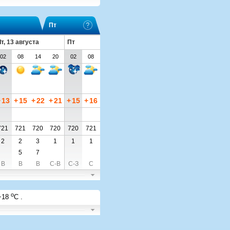
Пт
т, 13 августа
Пт
02
08
14
20
02
08
+
13
+
15
+
22
+
21
+
15
+
16
721
721
720
720
720
721
2
2
3
1
1
1
5
7
В
В
В
С-В
С-З
С
o
+18
C
.