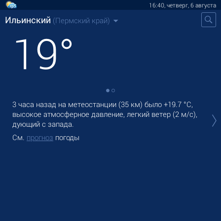
16:40, четверг, 6 августа
Ильинский
(Пермский край)
19
°
3 часа назад на метеостанции (35 км) было
+19.7 °C
,
В И
высокое атмосферное давление, легкий ветер
(2 м/с)
,
оса
дующий с запада.
Зав
См.
прогноз
погоды
См