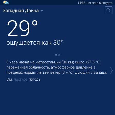
14:55, четверг, 6 августа
Западная Двина
29
°
ощущается как
30
°
3 часа назад на метеостанции (36 км) было
+27.6 °C
,
В З
переменная облачность, атмосферное давление в
cла
пределах нормы, легкий ветер
(3 м/с)
, дующий с запада.
Зав
См.
прогноз
погоды
См