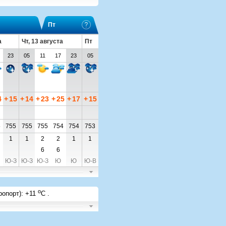
Пт
а
Чт, 13 августа
Пт
23
05
11
17
23
05
4
+
15
+
14
+
23
+
25
+
17
+
15
5
755
755
755
754
754
753
1
1
2
2
1
1
6
6
Ю-З
Ю-З
Ю-З
Ю
Ю
Ю-В
o
ропорт)
:
+11
C
.