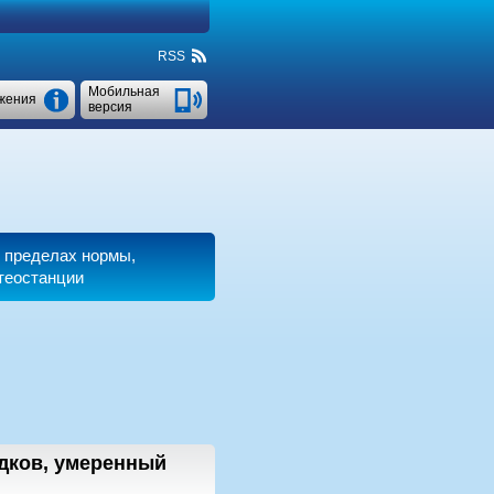
RSS
Мобильная
жения
версия
в пределах нормы,
етеостанции
адков, умеренный