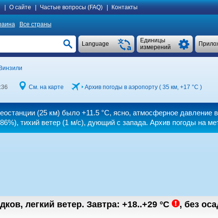
я
|
О сайте
|
Частые вопросы (FAQ)
|
Контакты
раина
Все страны
Единицы
Language
Прило
измерений
Винзили
:36
См. на карте
Архив погоды в аэропорту ( 35 км,
+17 °C
)
теостанции (25 км) было
+11.5 °C
, ясно, атмосферное давление 
86%), тихий ветер
(1 м/с)
, дующий с запада. Архив погоды на м
дков, легкий ветер.
Завтра:
+18..+29
°C
,
без ос