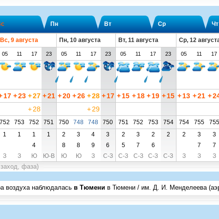
Вс
Пн
Вт
Ср
Чт
Вс, 9 августа
Пн, 10 августа
Вт, 11 августа
Ср, 12 август
05
11
17
23
05
11
17
23
05
11
17
23
05
11
17
+
17
+
23
+
27
+
21
+
20
+
26
+
28
+
17
+
15
+
18
+
19
+
15
+
13
+
21
+
2
+
28
+
29
752
753
752
751
750
748
748
750
751
752
753
754
754
755
75
1
1
1
1
2
3
4
3
2
3
2
2
2
3
3
4
8
8
9
6
5
7
6
7
7
З
З
Ю
Ю-В
Ю
Ю
З
С-З
С-З
С-З
С-З
С-З
З
З
З
 заход, фаза)
ра воздуха наблюдалась
в Тюмени
в Тюмени / им. Д. И. Менделеева (аэ