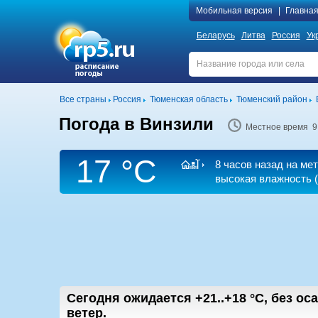
Мобильная версия
|
Главна
Беларусь
Литва
Россия
Ук
Все страны
Россия
Тюменская область
Тюменский район
Погода в Винзили
Местное время 9
17 °C
8 часов назад на ме
высокая влажность (
Сегодня ожидается
+21..+18
°C
,
без оса
ветер.