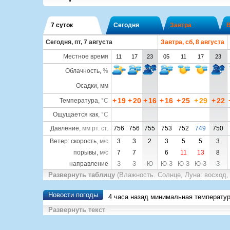
7 суток
Сегодня
Завтра
Сегодня, пт, 7 августа
Завтра, сб, 8 августа
Местное время
11
17
23
05
11
17
23
Облачность
,
%
Осадки, мм
+
19
+
20
+
16
+
16
+
25
+
29
+
22
Температура
,
°C
Ощущается как
,
°C
Давление
,
мм рт. ст.
756
756
755
753
752
749
750
Ветер: скорость,
м/с
3
3
2
3
5
5
3
порывы,
м/с
7
7
6
11
13
8
направление
З
З
Ю
Ю-З
Ю-З
Ю-З
З
Развернуть таблицу
(Влажность. Солнце, Луна: восход,
Новости погоды
4 часа назад минимальная температу
Развернуть текст