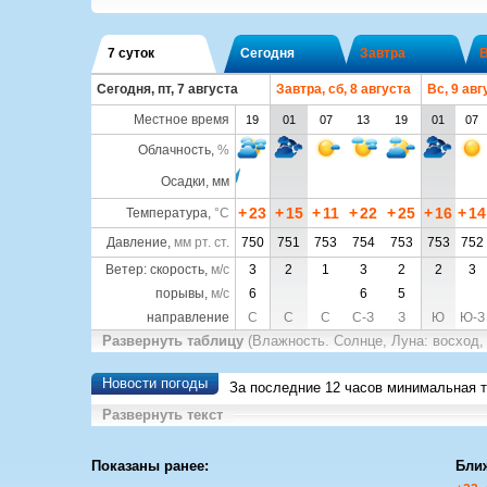
7 суток
Сегодня
Завтра
Сегодня, пт, 7 августа
Завтра, сб, 8 августа
Вс, 9 авг
Местное время
19
01
07
13
19
01
07
Облачность
,
%
Осадки, мм
+
23
+
15
+
11
+
22
+
25
+
16
+
14
Температура
,
°C
Давление
,
мм рт. ст.
750
751
753
754
753
753
752
Ветер: скорость,
м/с
3
2
1
3
2
2
3
порывы,
м/с
6
6
5
направление
С
С
С
С-З
З
Ю
Ю-З
Развернуть таблицу
(Влажность. Солнце, Луна: восход,
Новости погоды
За последние 12 часов минимальная 
Развернуть текст
Показаны ранее:
Бли