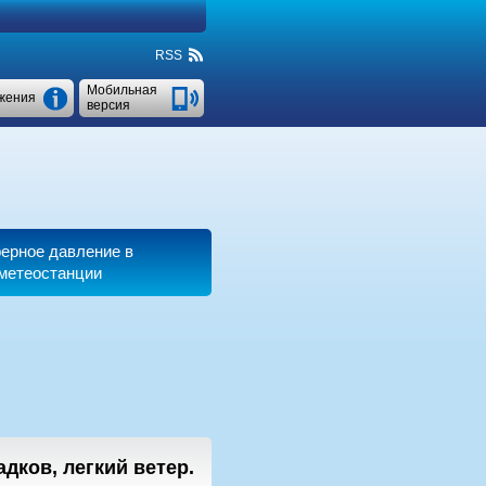
RSS
Мобильная
жения
версия
ерное давление в
 метеостанции
адков, легкий ветер.