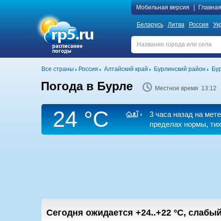
Мобильная версия
|
Главна
Беларусь
Литва
Россия
Ук
Все страны
Россия
Алтайский край
Бурлинский район
Бу
Погода в Бурле
Местное время 13:12
24 °C
3 часа назад на мет
пределах нормы, тих
Сегодня ожидается
+24..+22
°C
,
cлабый