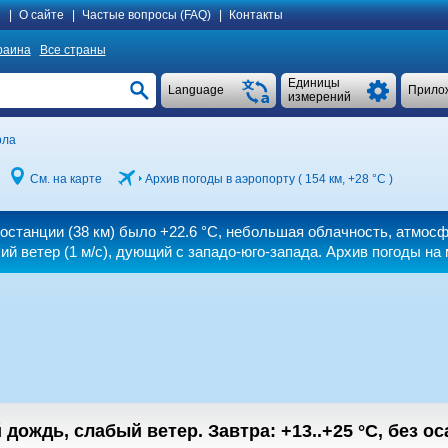
я
|
О сайте
|
Частые вопросы (FAQ)
|
Контакты
раина
Все страны
Единицы
Language
Прило
измерений
рла
См. на карте
Архив погоды в аэропорту ( 154 км,
+28 °C
)
еостанции (38 км) было
+22.6 °C
, небольшая облачность, атмосф
ий ветер
(1 м/с)
, дующий с западо-юго-запада. Архив погоды на
 дождь, слабый ветер.
Завтра:
+13..+25
°C
,
без ос