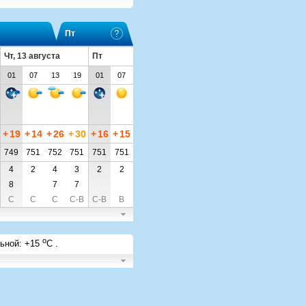
Пт
Чт, 13 августа
Пт
01
07
13
19
01
07
+
19
+
14
+
26
+
30
+
16
+
15
749
751
752
751
751
751
4
2
4
3
2
2
8
7
7
С
С
С
С-В
С-В
В
o
льной
:
+15
C
.