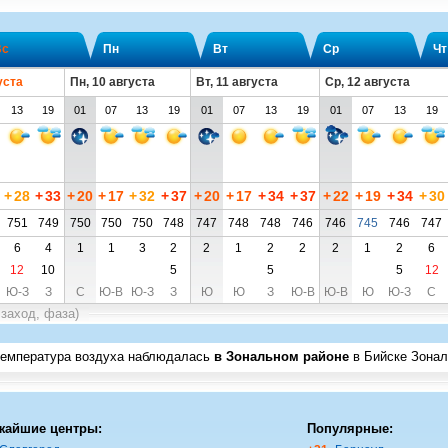
Вс
Пн
Вт
Ср
Чт
уста
Пн, 10 августа
Вт, 11 августа
Ср, 12 августа
13
19
01
07
13
19
01
07
13
19
01
07
13
19
+
28
+
33
+
20
+
17
+
32
+
37
+
20
+
17
+
34
+
37
+
22
+
19
+
34
+
30
751
749
750
750
750
748
747
748
748
746
746
745
746
747
6
4
1
1
3
2
2
1
2
2
2
1
2
6
12
10
5
5
5
12
Ю-З
З
С
Ю-В
Ю-З
З
Ю
Ю
З
Ю-В
Ю-В
Ю
Ю-З
С
 заход, фаза)
температура воздуха наблюдалась
в Зональном районе
в Бийске Зона
жайшие центры:
Популярные: