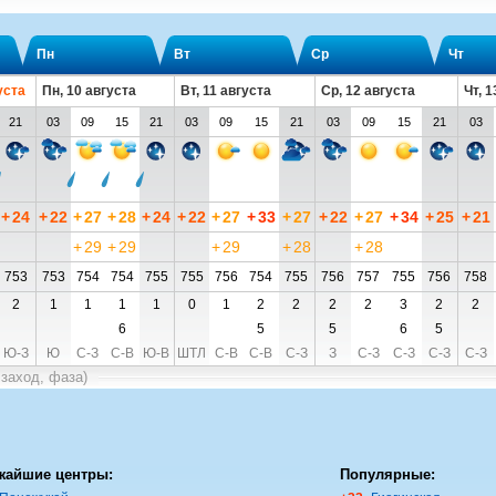
Пн
Вт
Ср
Чт
уста
Пн, 10 августа
Вт, 11 августа
Ср, 12 августа
Чт, 1
21
03
09
15
21
03
09
15
21
03
09
15
21
03
+
24
+
22
+
27
+
28
+
24
+
22
+
27
+
33
+
27
+
22
+
27
+
34
+
25
+
21
+
29
+
29
+
29
+
28
+
28
753
753
754
754
755
755
756
754
755
756
757
755
756
758
2
1
1
1
1
0
1
2
2
2
2
3
2
2
6
5
5
6
5
Ю-З
Ю
С-З
С-В
Ю-В
ШТЛ
С-В
С-В
С-З
З
С-З
С-З
С-З
С-З
 заход, фаза)
жайшие центры:
Популярные: