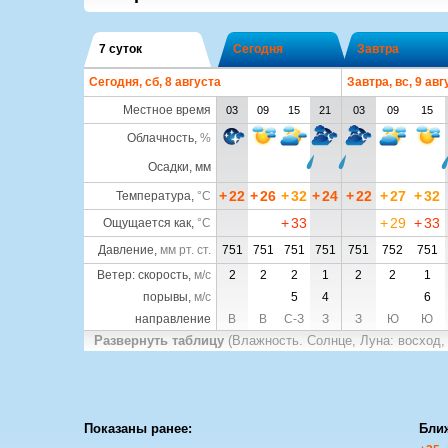
7 суток
Сегодня
Завтра
Сегодня, сб, 8 августа
Завтра, вс, 9 авг
Местное время
03
09
15
21
03
09
15
Облачность
,
%
Осадки, мм
+
22
+
26
+
32
+
24
+
22
+
27
+
32
Температура
,
°C
+
33
+
29
+
33
Ощущается как
,
°C
Давление
,
мм рт. ст.
751
751
751
751
751
752
751
Ветер: скорость,
м/с
2
2
2
1
2
2
1
порывы,
м/с
5
4
6
направление
В
В
С-З
З
З
Ю
Ю
Развернуть таблицу
(Влажность. Солнце, Луна: восход,
Показаны ранее:
Бли