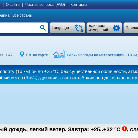
я
|
О сайте
|
Частые вопросы (FAQ)
|
Контакты
раина
Все страны
Единицы
Language
Прило
измерений
мя 1:47
См. на карте
Архив погоды на метеостанции ( 19 км
ропорту (19 км) было
+25 °C
, без существенной облачности, атм
абый ветер
(4 м/с)
, дующий с востока. Архив погоды в аэропорту
ый дождь, легкий ветер.
Завтра:
+25..+32
°C
,
cл