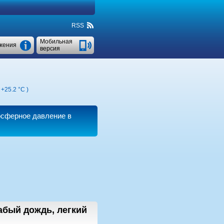
RSS
Мобильная
жения
версия
,
+25.2 °C
)
осферное давление в
абый дождь, легкий