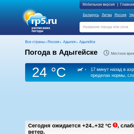
Мобильная версия
|
Главна
Беларусь
Литва
Россия
Ук
Все страны
Россия
Адыгея
Адыгейск
Погода в Адыгейске
Местное вре
24 °C
17 минут назад в аэ
пределах нормы, сл
Сегодня ожидается
+24..+32
°C
,
cлаб
ветер.