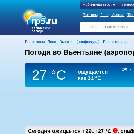
Мобильная версия
|
Главна
Вьетнам
Лаос
Мьянма
Таи
Все страны
Лаос
Вьентьян (префектура)
Вьентьян (аэропо
Погода во Вьентьяне (аэропо
27 °C
ощущается
как
31 °C
Сегодня ожидается
+29..+27
°C
,
cлаб