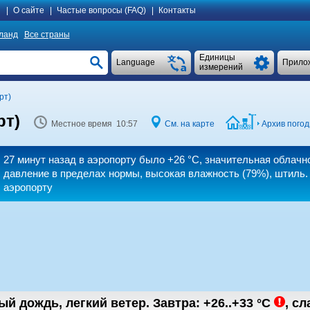
я
|
О сайте
|
Частые вопросы (FAQ)
|
Контакты
ланд
Все страны
Единицы
Language
Прило
измерений
рт)
рт)
Местное время 10:57
См. на карте
Архив погод
27 минут назад в аэропорту было
+26 °C
, значительная облачн
давление в пределах нормы, высокая влажность (79%), штиль.
аэропорту
ый дождь, легкий ветер.
Завтра:
+26..+33
°C
,
cл