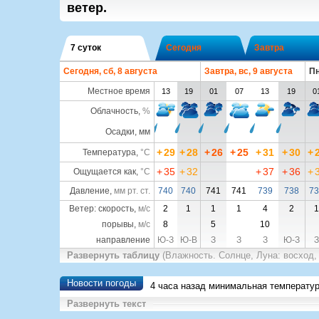
ветер.
7 суток
Сегодня
Завтра
Сегодня, сб, 8 августа
Завтра, вс, 9 августа
Пн
Местное время
13
19
01
07
13
19
0
Облачность
,
%
Осадки, мм
+
29
+
28
+
26
+
25
+
31
+
30
+
Температура
,
°C
+
35
+
32
+
37
+
36
+
Ощущается как
,
°C
Давление
,
мм рт. ст.
740
740
741
741
739
738
73
Ветер: скорость,
м/с
2
1
1
1
4
2
1
порывы,
м/с
8
5
10
направление
Ю-З
Ю-В
З
З
З
Ю-З
З
Развернуть таблицу
(Влажность. Солнце, Луна: восход,
Новости погоды
4 часа назад минимальная температу
Развернуть текст