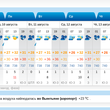
Пн
Вт
Ср
Чт
, 10 августа
Вт, 11 августа
Ср, 12 августа
Чт, 13 авгу
1
07
13
19
01
07
13
19
01
07
13
19
01
07
28
+
27
+
32
+
31
+
28
+
27
+
31
+
30
+
28
+
26
+
32
+
31
+
27
+
26
32
+
30
+
38
+
38
+
32
+
30
+
36
+
36
+
31
+
36
+
37
+
30
9
738
738
737
738
738
738
738
739
740
740
739
740
740
1
5
2
0
1
4
1
1
1
5
1
1
1
11
8
10
4
З
З
Ю-З
ШТЛ
Ю-З
З
Ю-З
Ю-З
Ю-З
З
З
З
Ю-З
 заход, фаза)
o
ра воздуха наблюдалась
во Вьентьяне (аэропорт)
:
+23
C
.