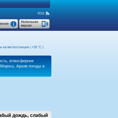
RSS
Мобильная
жения
версия
ы на метеостанции (
+26 °C
)
ость, атмосферное
 Морось. Архив погоды в
абый дождь, слабый