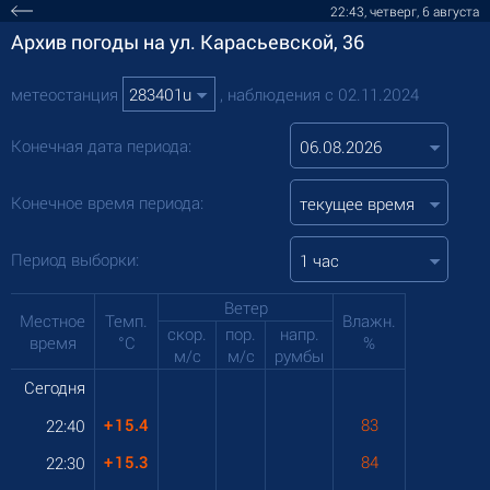
22:43, четверг, 6 августа
Архив погоды на ул. Карасьевской, 36
метеостанция
, наблюдения с 02.11.2024
Конечная дата периода:
Конечное время периода:
текущее время
Период выборки:
1 час
Ветер
Местное
Темп.
Влажн.
скор.
пор.
напр.
время
°C
%
м/с
м/с
румбы
Сегодня
+
15.4
83
22:40
+
15.3
84
22:30