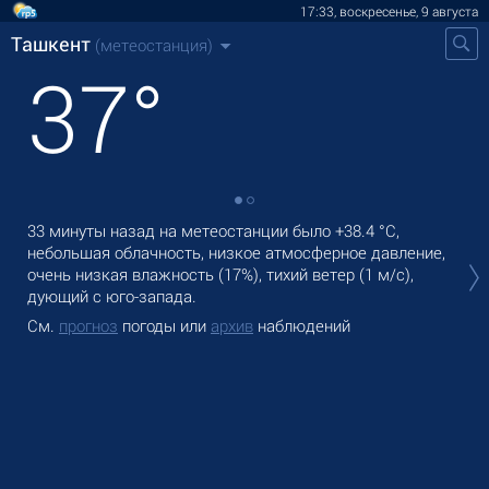
17:33, воскресенье, 9 августа
Ташкент
(метеостанция)
37
°
33 минуты назад на метеостанции было
+38.4 °C
,
В Т
небольшая облачность, низкое атмосферное давление,
°C
очень низкая влажность (17%), тихий ветер
(1 м/с)
,
Зав
дующий с юго-запада.
См
См.
прогноз
погоды или
архив
наблюдений