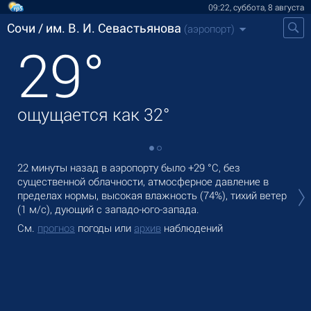
09:22, суббота, 8 августа
Сочи / им. В. И. Севастьянова
(аэропорт)
29
°
ощущается как
32
°
22 минуты назад в аэропорту было
+29 °C
, без
В С
существенной облачности, атмосферное давление в
ож
пределах нормы, высокая влажность (74%), тихий ветер
Зав
(1 м/с)
, дующий с западо-юго-запада.
См
См.
прогноз
погоды или
архив
наблюдений