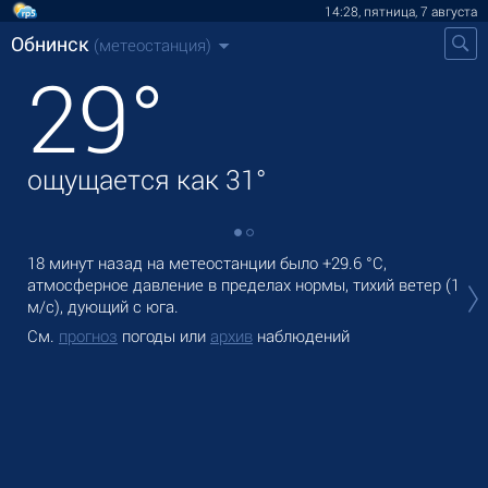
14:28, пятница, 7 августа
Обнинск
(метеостанция)
29
°
ощущается как
31
°
18 минут назад на метеостанции было
+29.6 °C
,
В О
атмосферное давление в пределах нормы, тихий ветер
(1
°C
м/с)
, дующий с юга.
Зав
См.
прогноз
погоды или
архив
наблюдений
См