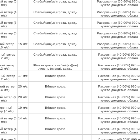
ый ветер
(5
Слабый(ая)(ые) гроза, дождь
Разорванная (60-90%)
990 
м/с)
кучево-дождевые облака
ый ветер
(4
Слабый(ая)(ые) гроза, дождь
Разорванная (60-90%)
990 
м/с)
кучево-дождевые облака
ый ветер
(5
Слабый(ая)(ые) гроза, дождь
Разорванная (60-90%)
990 
м/с)
кучево-дождевые облака
ый ветер
(5
Слабый(ая)(ые) гроза, дождь
Разорванная (60-90%)
990 
м/с)
кучево-дождевые облака
жий ветер
15 м/с
Слабый(ая)(ые) гроза, дождь
Разорванная (60-90%)
990 
10 м/с)
кучево-дождевые облака
ный ветер
Слабый(ая)(ые) гроза, дождь
Рассеянная (40-50%)
990 м
12 м/с)
кучево-дождевые облака
ный ветер
Вблизи гроза, слабый(ая)(ые)
Рассеянная (40-50%)
990 м
12 м/с)
ливень (ливни), дождь
кучево-дождевые облака
ный ветер
17 м/с
Вблизи гроза
Рассеянная (40-50%)
990 м
12 м/с)
кучево-дождевые облака
кий ветер
20 м/с
Вблизи гроза
Рассеянная (40-50%)
990 м
14 м/с)
кучево-дождевые облака
ий ветер
(9
20 м/с
Вблизи гроза
Рассеянная (40-50%)
990 м
м/с)
кучево-дождевые облака
еренный
19 м/с
Вблизи гроза
Рассеянная (40-50%)
990 м
ер
(7 м/с)
кучево-дождевые облака
ый ветер
(5
14 м/с
Вблизи гроза
Рассеянная (40-50%)
990 м
м/с)
кучево-дождевые облака
ый ветер
(4
Вблизи гроза
Рассеянная (40-50%)
990 м
м/с)
кучево-дождевые облака
ый ветер
(4
Рассеянная (40-50%)
990 м