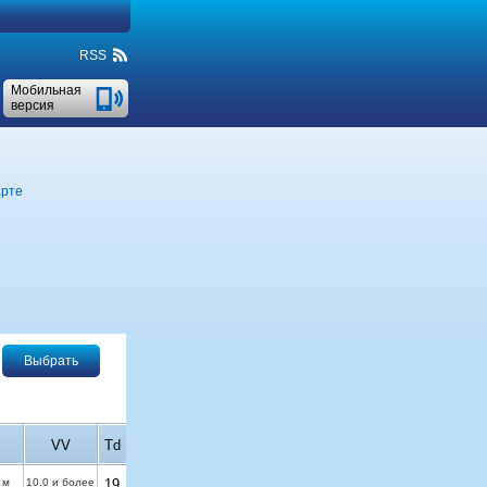
RSS
Мобильная
версия
арте
Выбрать
VV
Td
 м
10.0 и более
19