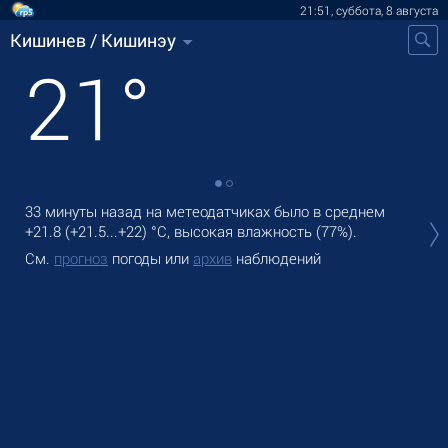
21:51, суббота, 8 августа
Кишинев / Кишинэу
21
°
33 минуты назад на метеодатчиках
было
в среднем
В К
+21.8
(
+21.5
...
+22
)
°C
, высокая влажность (77%).
оса
См.
прогноз
погоды или
архив
наблюдений
Зав
См