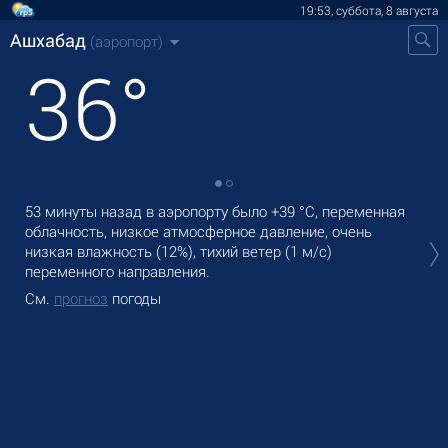
19:53, суббота, 8 августа
Ашхабад
(аэропорт)
36
°
53 минуты назад в аэропорту было
+39 °C
, переменная
В А
облачность, низкое атмосферное давление, очень
оса
низкая влажность (12%), тихий ветер
(1 м/с)
Зав
переменного направления.
См
См.
прогноз
погоды