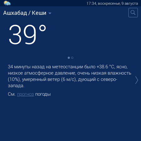
17:34, воскресенье, 9 августа
Ашхабад / Кеши
39
°
34 минуты назад на метеостанции было
+38.6 °C
, ясно,
В А
низкое атмосферное давление, очень низкая влажность
без
(10%), умеренный ветер
(6 м/с)
, дующий с северо-
Зав
запада.
См
См.
прогноз
погоды